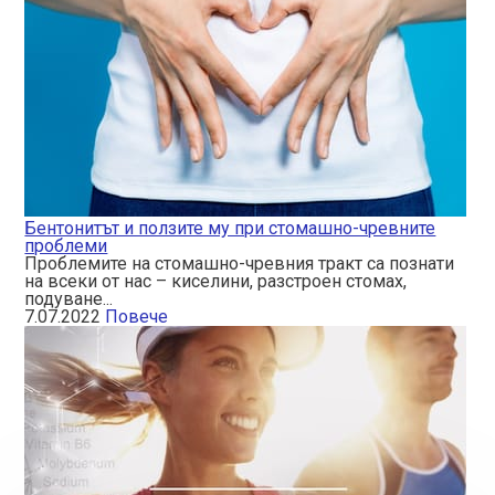
Бентонитът и ползите му при стомашно-чревните
проблеми
Проблемите на стомашно-чревния тракт са познати
на всеки от нас – киселини, разстроен стомах,
подуване...
7.07.2022
Повече