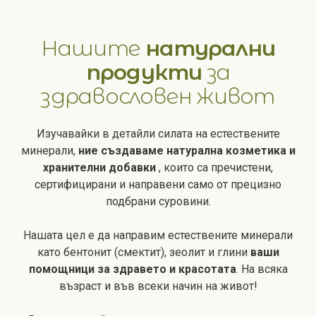
Нашите
натурални
продукти
за
здравословен живот
Изучавайки в детайли силата на естествените
минерали,
ние създаваме натурална козметика и
хранителни добавки
, които са пречистени,
сертифицирани и направени само от прецизно
подбрани суровини.
Нашата цел е да направим естествените минерали
като бентонит (смектит), зеолит и глини
ваши
помощници за здравето и красотата
. На всяка
възраст и във всеки начин на живот!