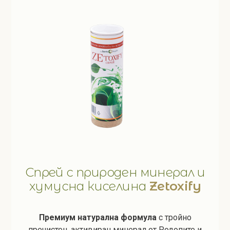
Спрей с природен минерал и
хумусна киселина
Zetoxify
Премиум натурална формула
с тройно
пречистен, активиран минерал от Родопите и