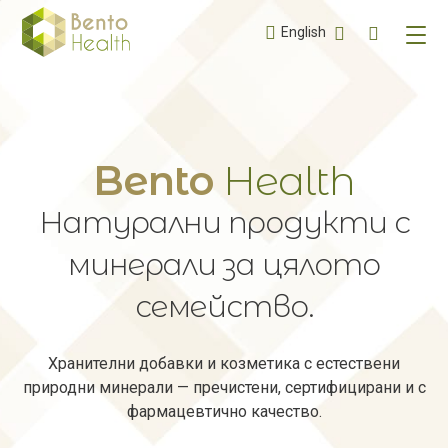
+359 887 5
English
Bento
Health
Натурални продукти с
минерали за цялото
семейство.
Хранителни добавки и козметика с естествени
природни минерали — пречистени, сертифицирани и с
фармацевтично качество.