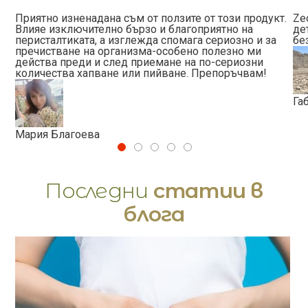
Приятно изненадана съм от ползите от този продукт.
Ze
Влияе изключително бързо и благоприятно на
де
перисталтиката, а изглежда спомага сериозно и за
бе
пречистване на организма-особено полезно ми
действа преди и след приемане на по-сериозни
количества хапване или пийване. Препоръчвам!
Га
Мария Благоева
Последни
статии в
блога