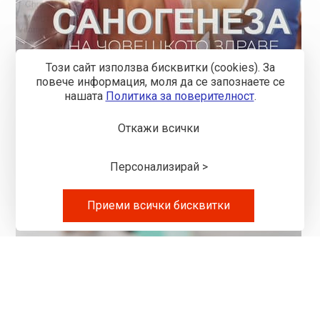
Този сайт използва бисквитки (cookies). За
повече информация, моля да се запознаете се
нашaтa
Политика за поверителност
.
Саногенеза и какво знаем за нея?
За таз цел ние непрекъсното се учим , за да можем
Откажи всички
след това да споделяме с вас полезна и НАУЧНА
информация...
7.07.2022
Повече
Персонализирай >
Приеми всички бисквитки