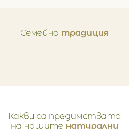
Семейна
традиция
Какви са предимствата
на нашите
натурални