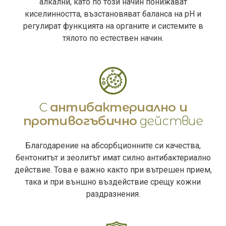
алкални, като по този начин понижават
киселинността, възстановяват баланса на pH и
регулират функцията на органите и системите в
тялото по естествен начин.
С
антибактериално и
противогъбично
действие
Благодарение на абсорбционните си качества,
бентонитът и зеолитът имат силно антибактериално
действие. Това е важно както при вътрешен прием,
така и при външно въздействие срещу кожни
раздразнения.