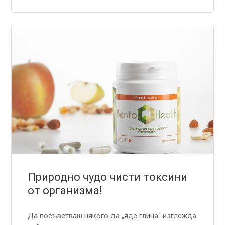
Природно чудо чисти токсини
от организма!
Да посъветваш някого да „яде глина“ изглежда