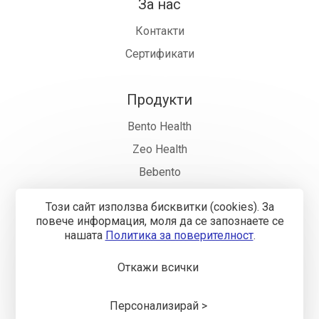
За нас
Контакти
Сертификати
Продукти
Bento Health
Zeo Health
Bebento
Фармация
Този сайт използва бисквитки (cookies). За
Къде да купя
повече информация, моля да се запознаете се
нашaтa
Политика за поверителност
.
Откажи всички
Общи условия
Политика за поверителност
Онлайн
разрешаване на спорове
Управление на бисквитките
Карта на сайта
Персонализирай >
© 2018—2026 „Бенто Хелт" ООД