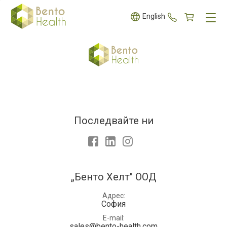
+359 887 5
English
Последвайте ни
Facebook
LinkedIn
Instagram
„Бенто Хелт" ООД
Адрес
София
E-mail
sales@bento-health.com