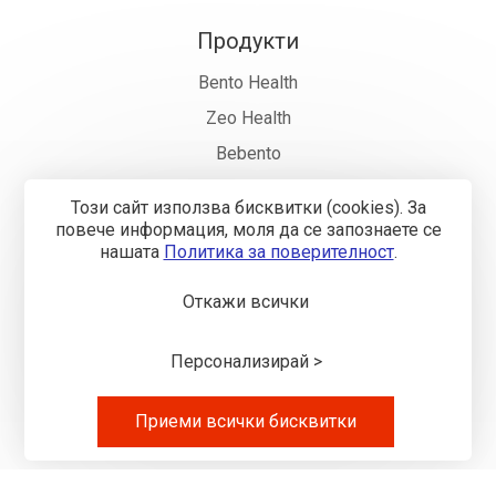
Продукти
Bento Health
Zeo Health
Bebento
Фармация
Този сайт използва бисквитки (cookies). За
Къде да купя
повече информация, моля да се запознаете се
нашaтa
Политика за поверителност
.
Откажи всички
Общи условия
Политика за поверителност
Онлайн
разрешаване на спорове
Управление на бисквитките
Карта на сайта
Персонализирай >
© 2018—2026 „Бенто Хелт" ООД
Изработка на сайт върху
Creativiso® Xpress™
(v1.50.18)
* 1
Приеми всички бисквитки
EUR = 1.95583 BGN